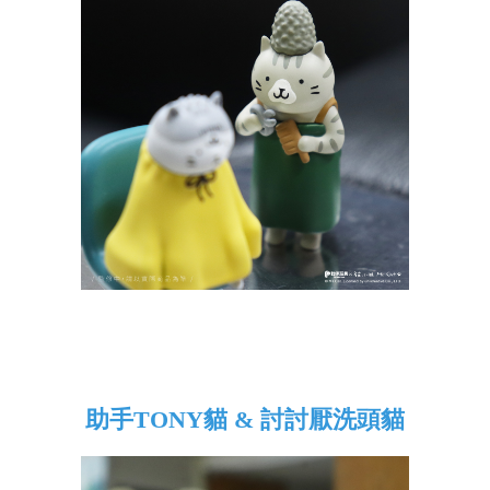
助手TONY貓 & 討討厭洗頭貓