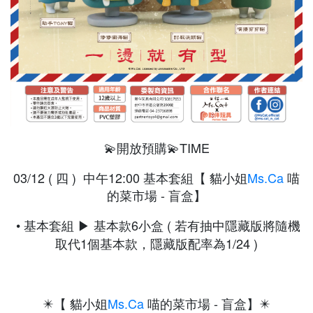
💫開放預購💫TIME
03/12 ( 四 ) 中午12:00 基本套組【 貓小姐
Ms.Ca
喵
的菜市場 - 盲盒】
• 基本套組 ▶ 基本款6小盒 ( 若有抽中隱藏版將隨機
取代1個基本款，隱藏版配率為1/24 )
✴️【 貓小姐
Ms.Ca
喵的菜市場 - 盲盒】✴️