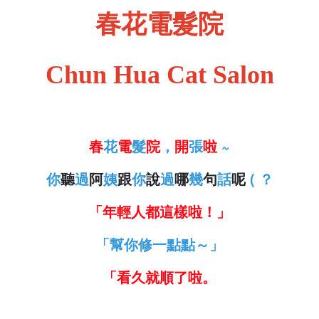
春花電髮院
Chun Hua Cat Salon
春
花
電
髮
院
，
開
張
啦
~
你
聽
過
阿
姨
跟
你
說
過
哪
幾
句
話
呢
( ？
「年輕人都這樣啦！」
「幫你修一點點～」
「看久就順了啦。