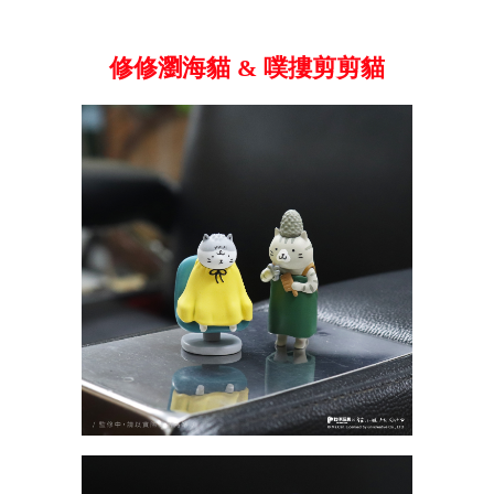
修修瀏海貓 & 噗摟剪剪貓