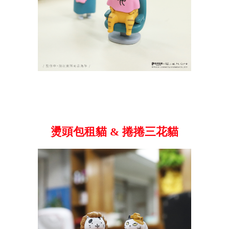
燙頭包租貓 & 捲捲三花貓