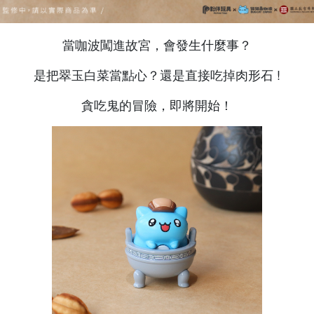
當咖波闖進故宮，會發生什麼事？
是把翠玉白菜當點心？還是直接吃掉肉形石 !
貪吃鬼的冒險，即將開始！