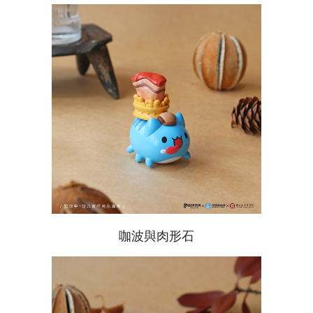
咖波與肉形石