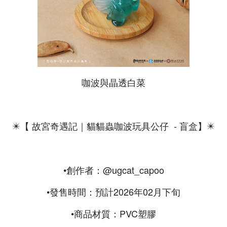
咖波與晶透白菜
✴️【 故宮奇遇記｜貓貓蟲咖波玩具公仔 - 盲盒】✴️
•創作者：@ugcat_capoo
•發售時間：預計2026年02月下旬
•商品材質：PVC塑膠