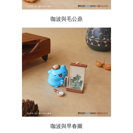
咖波與毛公鼎
咖波與早春圖